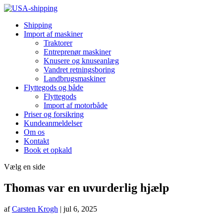
Shipping
Import af maskiner
Traktorer
Entreprenør maskiner
Knusere og knuseanlæg
Vandret retningsboring
Landbrugsmaskiner
Flyttegods og både
Flyttegods
Import af motorbåde
Priser og forsikring
Kundeanmeldelser
Om os
Kontakt
Book et opkald
Vælg en side
Thomas var en uvurderlig hjælp
af
Carsten Krogh
|
jul 6, 2025