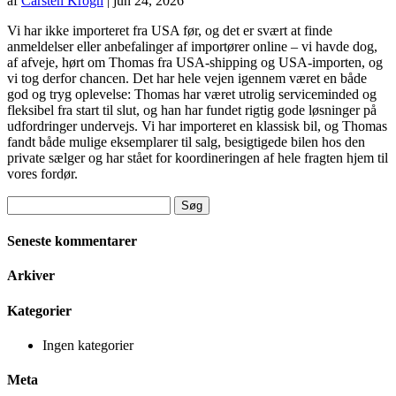
af
Carsten Krogh
|
jun 24, 2026
Vi har ikke importeret fra USA før, og det er svært at finde
anmeldelser eller anbefalinger af importører online – vi havde dog,
af afveje, hørt om Thomas fra USA-shipping og USA-importen, og
vi tog derfor chancen. Det har hele vejen igennem været en både
god og tryg oplevelse: Thomas har været utrolig serviceminded og
fleksibel fra start til slut, og han har fundet rigtig gode løsninger på
udfordringer undervejs. Vi har importeret en klassisk bil, og Thomas
fandt både mulige eksemplarer til salg, besigtigede bilen hos den
private sælger og har stået for koordineringen af hele fragten hjem til
vores fordør.
Søg
efter:
Seneste kommentarer
Arkiver
Kategorier
Ingen kategorier
Meta